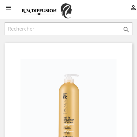


