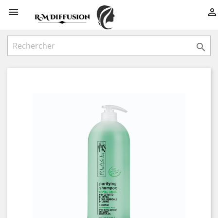


