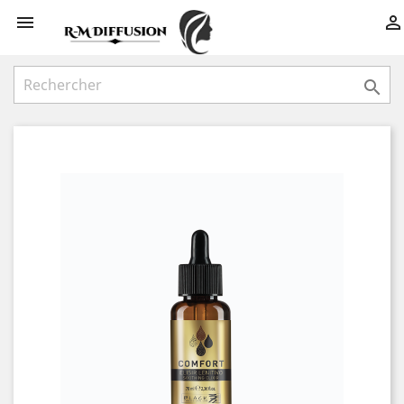


