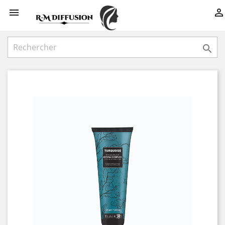


