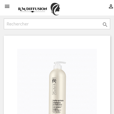


